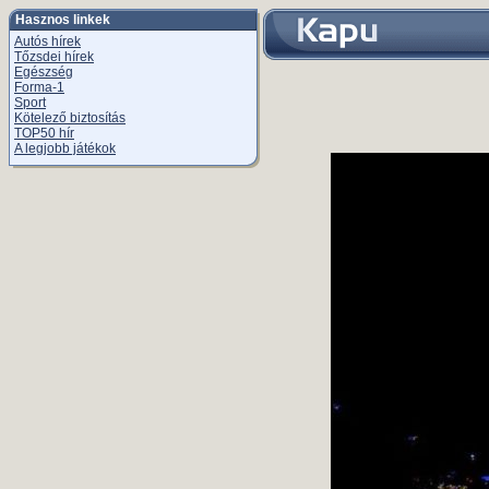
Hasznos linkek
Autós hírek
Tőzsdei hírek
Egészség
Forma-1
Sport
Kötelező biztosítás
TOP50 hír
A legjobb játékok